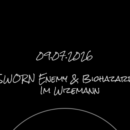
09.07.2026
SWORN Enemy & Biohazar
Im Wizemann